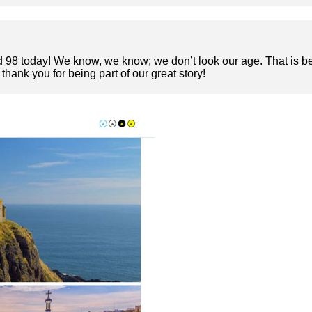
ned 98 today! We know, we know; we don’t look our age. That is
hank you for being part of our great story!