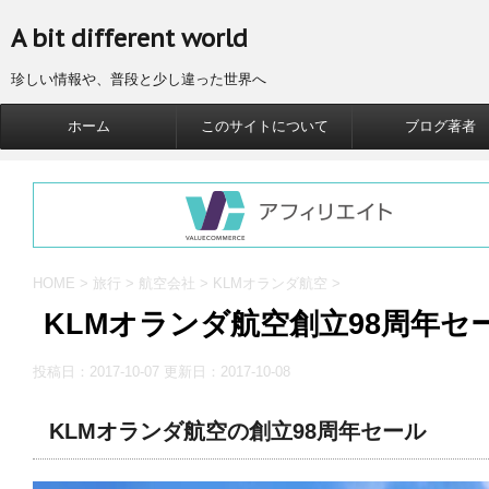
A bit different world
珍しい情報や、普段と少し違った世界へ
ホーム
このサイトについて
ブログ著者
HOME
>
旅行
>
航空会社
>
KLMオランダ航空
>
KLMオランダ航空創立98周年セー
投稿日：2017-10-07 更新日：
2017-10-08
KLMオランダ航空の創立98周年セール