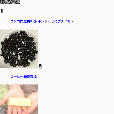
お薦め記事
1
コンゴ民主共和国 キンシャサにプチパリ？
2
コーヒー先物市場