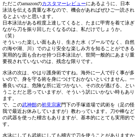
ただこのamazonの
カスタマーレビュー
にあるように、日本
泳法を伝える貴重な本なので、機会があればぜひご一読され
るとよいかと思います。
日本泳法がある程度上達してくると、たまに甲冑を着て泳ぎ
ながら刀を振り回したくなるのは、私だけでしょうか。
（笑）
そういった楽しい面もあり、生きた水（プールでなく、自然
の海や湖、川）でのより安全な楽しみ方を知ることができる
実用的な面も合わせ持つ日本泳法が、世間一般的にあまり重
要視されていないのは、残念な限りです。
水泳の次は、やはり護身術ですね。海外に一人で行く事が多
いので、身を守る術を身につけておかないといけません。一
番良いのは、危険な所に近づかない、その次が逃げる、とい
うことだと思っていますが、そういう訳にいかない時もあり
ます。
で、この
武神館
の
初見宗家
門下の手塚道場で武術を（足の怪
我で最近お休みしていますが）教わっています。刀や棒など
の武器を使った稽古もありますが、基本的にとても実用的で
す。
水泳にしても武術にしても稽古で刀を使うことがありますか