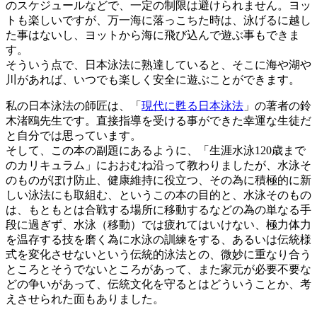
のスケジュールなどで、一定の制限は避けられません。ヨッ
トも楽しいですが、万一海に落っこちた時は、泳げるに越し
た事はないし、ヨットから海に飛び込んで遊ぶ事もできま
す。
そういう点で、日本泳法に熟達していると、そこに海や湖や
川があれば、いつでも楽しく安全に遊ぶことができます。
私の日本泳法の師匠は、「
現代に甦る日本泳法
」の著者の鈴
木渚鴎先生です。直接指導を受ける事ができた幸運な生徒だ
と自分では思っています。
そして、この本の副題にあるように、「生涯水泳120歳まで
のカリキュラム」におおむね沿って教わりましたが、水泳そ
のものがぼけ防止、健康維持に役立つ、その為に積極的に新
しい泳法にも取組む、というこの本の目的と、水泳そのもの
は、もともとは合戦する場所に移動するなどの為の単なる手
段に過ぎず、水泳（移動）では疲れてはいけない、極力体力
を温存する技を磨く為に水泳の訓練をする、あるいは伝統様
式を変化させないという伝統的泳法との、微妙に重なり合う
ところとそうでないところがあって、また家元が必要不要な
どの争いがあって、伝統文化を守るとはどういうことか、考
えさせられた面もありました。