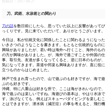
投稿日：
2017-08-27
刀、武術、水泳術との関わり
刀の話
を数日前にしたら、思っていた以上に反響があってび
っくりです。見に来ていただいて、ありがとうございます。
今日は、私が伝統文化に関係したことに関わるようになった
いきさつのようなことを書きます。もともと伝統的なものに
興味がありましたが、若い時は海外へ行くこと、海外のもの
の方が興味がありました。が、海外で過ごすことや外国の仕
事、取引先、友達が多くなってくると、逆に日本のものが、
気になってきます。茶道や邦楽も興味ありますが、直に役に
立つものからはじめました。
神戸で生まれ育ったので、山で遊ぶのも好きですが、海で遊
ぶのも好きです。
沖縄、特に八重山は好きな所で、ここは海がきれいなので、
海で遊ぶのは楽しいですね。海遊びの基本は、やはり水泳で
す。泳げなくても、例えばスキューバダイビングを楽しむこ
とはできますが、潜水病（減圧症）の事を考えると、飛行機